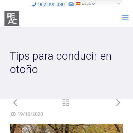
Español
902 090 380
info@reac.es
Tips para conducir en
otoño
19/10/2020