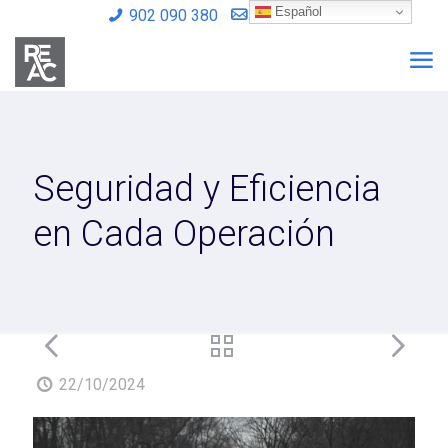
Español
902 090 380
info@reac.es
Seguridad y Eficiencia
en Cada Operación
22/10/2024