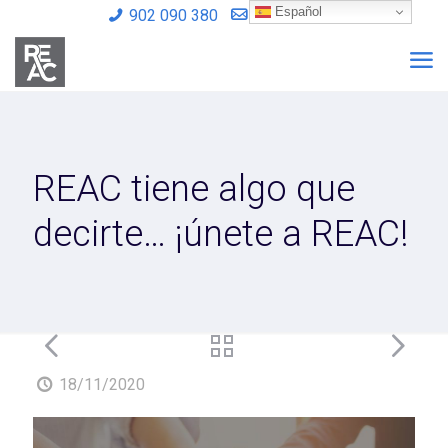
Español
902 090 380
info@reac.es
REAC tiene algo que
decirte… ¡únete a REAC!
18/11/2020