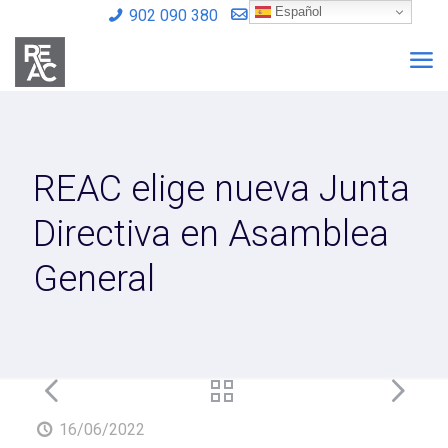
Español
902 090 380
info@reac.es
REAC elige nueva Junta
Directiva en Asamblea
General
16/06/2022