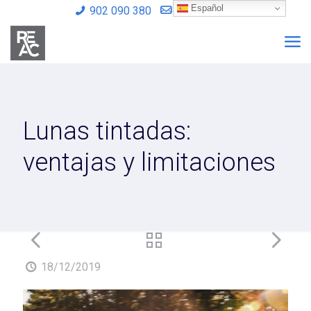
Español
902 090 380
info@reac.es
Lunas tintadas:
ventajas y limitaciones
18/12/2019