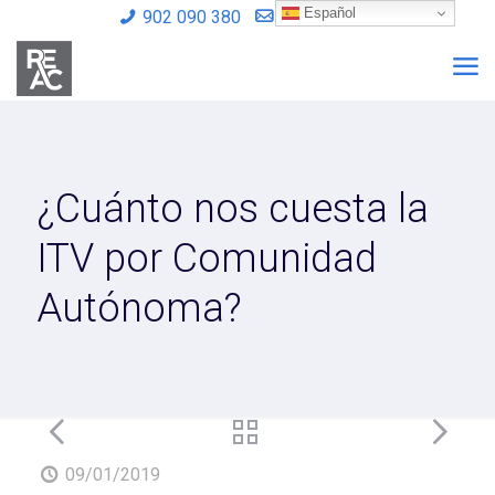
Español
902 090 380
info@reac.es
¿Cuánto nos cuesta la
ITV por Comunidad
Autónoma?
09/01/2019