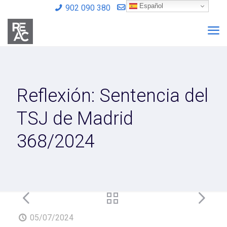
Español
902 090 380
info@reac.es
Reflexión: Sentencia del
TSJ de Madrid
368/2024
05/07/2024