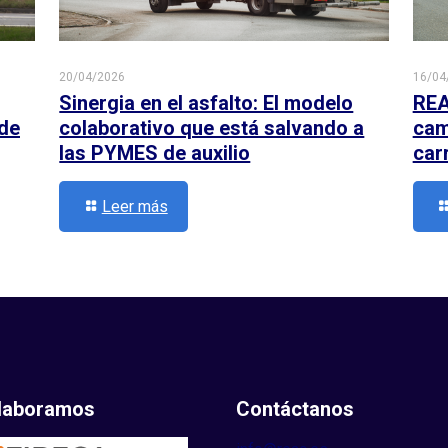
20/04/2026
16/04
Sinergia en el asfalto: El modelo
REA
 de
colaborativo que está salvando a
cami
las PYMES de auxilio
car
Leer más
laboramos
Contáctanos