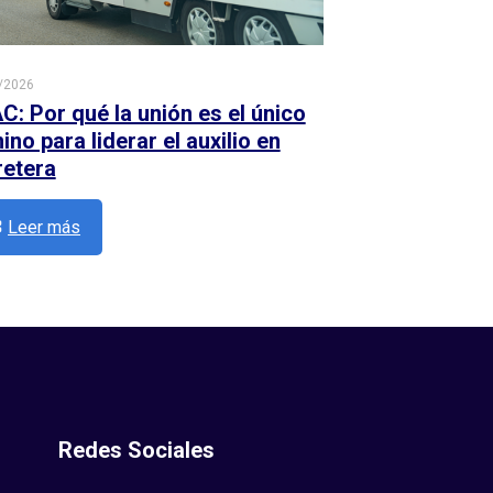
/2026
C: Por qué la unión es el único
no para liderar el auxilio en
retera
Leer más
Redes Sociales