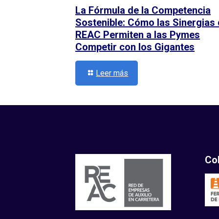
La Fórmula de la Competencia
Sostenible: Cómo las Sinergias
REAC Permiten a las Pymes
Competir con los Gigantes
Leer más
Co