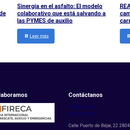
Sinergia en el asfalto: El modelo
REA
 de
colaborativo que está salvando a
cami
las PYMES de auxilio
car
Leer más
laboramos
Contáctanos
info@reac.es
902 090 380
Calle Puerto de Béjar, 22 2804