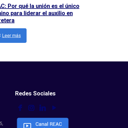
C: Por qué la unión es el único
no para liderar el auxilio en
retera
Leer más
Redes Sociales
5,