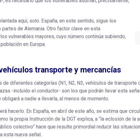
a-, es necesario que los vulnerables asuman, precisamente,
lantada aquí, solo. España, en este sentido, sigue los
 partes de Alemania. Otro factor clave en esta
e los vulnerables mayores, cuyo número continúa subiendo,
 población en Europa.
 vehículos transporte y mercancías
s de diferentes categorías (N1, N2, N3, vehículos de transporte 
azas -incluido el conductor- son los que podrán llevar esta seña
obligará a nadie a llevarla, al menos de momento.
á hacerlo. En España, en abril de este año, se estima que circu
o la propia Instrucción de la DGT explica, a “la eclosión de la a
úblico colectivo” hace que resulte primordial reducir las situaci
a esta nueva señal.