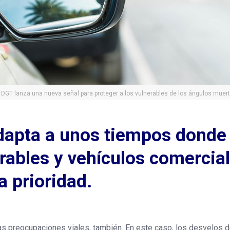
 DGT lanza una nueva señal para proteger a los vulnerables de los ángulos muer
adapta a unos tiempos donde 
rables y vehículos comercia
 prioridad.
 preocupaciones viales, también. En este caso, los desvelos d