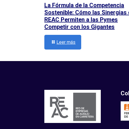
La Fórmula de la Competencia
Sostenible: Cómo las Sinergias
REAC Permiten a las Pymes
Competir con los Gigantes
Leer más
Co