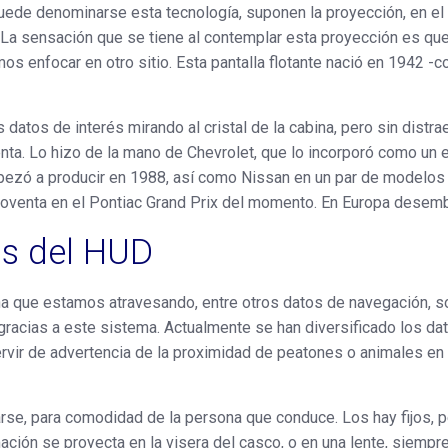
uede denominarse esta tecnología, suponen la proyección, en el c
 La sensación que se tiene al contemplar esta proyección es que 
os enfocar en otro sitio. Esta pantalla flotante nació en 1942 -
atos de interés mirando al cristal de la cabina, pero sin distraers
enta. Lo hizo de la mano de Chevrolet, que lo incorporó como un
pezó a producir en 1988, así como Nissan en un par de modelos 
s noventa en el Pontiac Grand Prix del momento. En Europa desem
as del HUD
ona que estamos atravesando, entre otros datos de navegación, s
gracias a este sistema. Actualmente se han diversificado los dat
rvir de advertencia de la proximidad de peatones o animales en
starse, para comodidad de la persona que conduce. Los hay fijos,
mación se proyecta en la visera del casco, o en una lente, siempre 