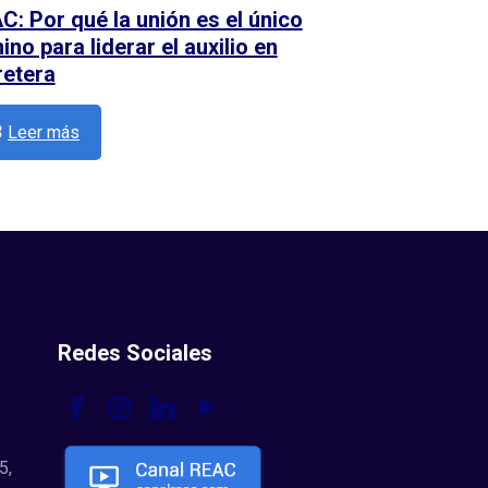
C: Por qué la unión es el único
no para liderar el auxilio en
retera
Leer más
Redes Sociales
5,