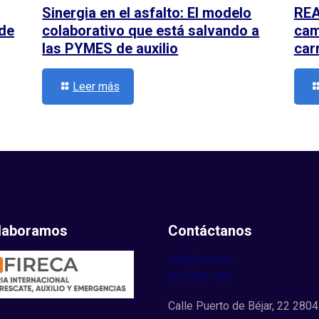
Sinergia en el asfalto: El modelo
REA
 de
colaborativo que está salvando a
cami
las PYMES de auxilio
car
Leer más
laboramos
Contáctanos
info@reac.es
902 090 380
Calle Puerto de Béjar, 22 2804