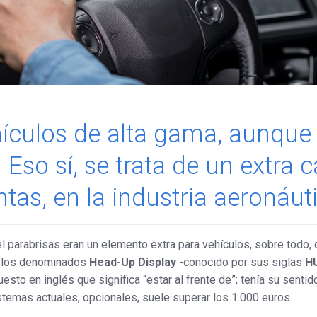
hículos de alta gama, aunque
so sí, se trata de un extra 
as, en la industria aeronáuti
 parabrisas eran un elemento extra para vehículos, sobre todo, 
, los denominados
Head-Up Display
-conocido por sus siglas
H
to en inglés que significa “estar al frente de”; tenía su sentid
istemas actuales, opcionales, suele superar los 1.000 euros.