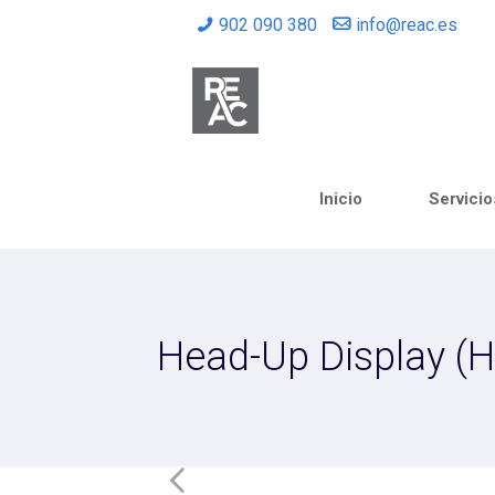
902 090 380
info@reac.es
Inicio
Servicio
Head-Up Display (HU