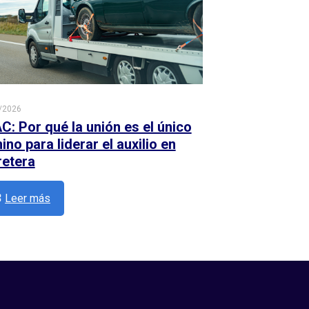
/2026
C: Por qué la unión es el único
no para liderar el auxilio en
retera
Leer más