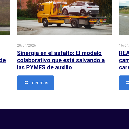
20/04/2026
16/04
Sinergia en el asfalto: El modelo
REA
 de
colaborativo que está salvando a
cami
las PYMES de auxilio
car
Leer más