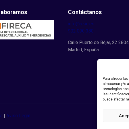
laboramos
Contáctanos
info@reac.es
902 090 380
Calle Puerto de Béjar, 22 2804
Madrid, España.
Para ofrecer la
almacenar y/o ac
tecnologías nos
las identificaci
puede afectar ne
es
|
Aviso Legal
Acep